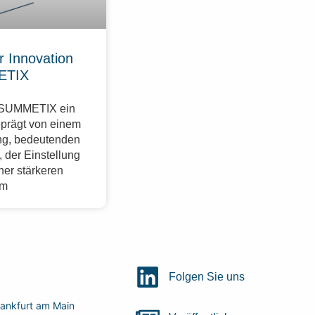
r Innovation
ETIX
r SUMMETIX ein
eprägt von einem
g, bedeutenden
 der Einstellung
ner stärkeren
im
Folgen Sie uns
ankfurt am Main