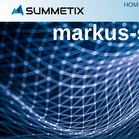
HOM
markus-