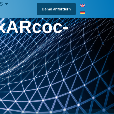
S
Demo anfordern
HxARcoc-