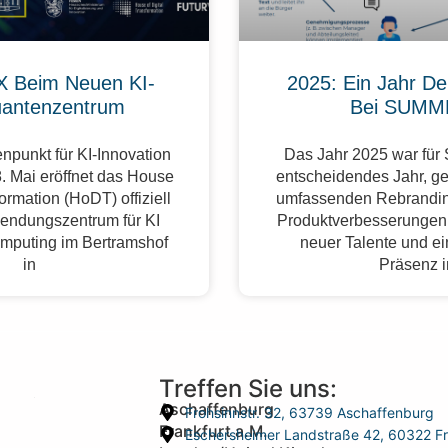
 Beim Neuen KI-
2025: Ein Jahr De
antenzentrum
Bei SUMM
npunkt für KI-Innovation
Das Jahr 2025 war fü
. Mai eröffnet das House
entscheidendes Jahr, g
formation (HoDT) offiziell
umfassenden Rebrandin
endungszentrum für KI
Produktverbesserungen,
mputing im Bertramshof
neuer Talente und ei
in
Präsenz 
Treffen Sie uns:
Aschaffenburg
Frohsinnstr. 32, 63739 Aschaffenburg
Frankfurt a.M.
Eschersheimer Landstraße 42, 60322 Fr