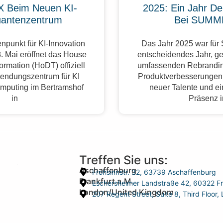
 Beim Neuen KI-
2025: Ein Jahr De
antenzentrum
Bei SUMM
npunkt für KI-Innovation
Das Jahr 2025 war fü
. Mai eröffnet das House
entscheidendes Jahr, g
formation (HoDT) offiziell
umfassenden Rebrandin
endungszentrum für KI
Produktverbesserungen,
mputing im Bertramshof
neuer Talente und ei
in
Präsenz 
Treffen Sie uns:
Aschaffenburg
Frohsinnstr. 32, 63739 Aschaffenburg
Frankfurt a.M.
Eschersheimer Landstraße 42, 60322 Fr
London/United Kingdom
207 Regent Street, Suite 8, Third Floo