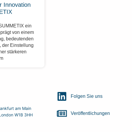
r Innovation
ETIX
r SUMMETIX ein
eprägt von einem
g, bedeutenden
 der Einstellung
ner stärkeren
im
Folgen Sie uns
ankfurt am Main
Veröffentlichungen
r, London W1B 3HH