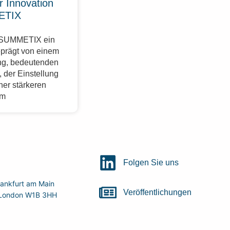
r Innovation
ETIX
r SUMMETIX ein
eprägt von einem
g, bedeutenden
 der Einstellung
ner stärkeren
im
Folgen Sie uns
ankfurt am Main
Veröffentlichungen
r, London W1B 3HH