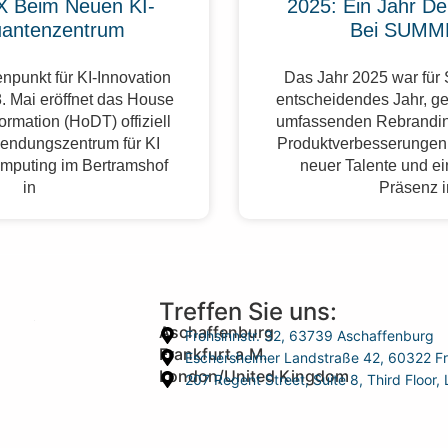
 Beim Neuen KI-
2025: Ein Jahr De
antenzentrum
Bei SUMM
npunkt für KI-Innovation
Das Jahr 2025 war fü
. Mai eröffnet das House
entscheidendes Jahr, g
formation (HoDT) offiziell
umfassenden Rebrandin
endungszentrum für KI
Produktverbesserungen,
mputing im Bertramshof
neuer Talente und ei
in
Präsenz 
Treffen Sie uns:
Aschaffenburg
Frohsinnstr. 32, 63739 Aschaffenburg
Frankfurt a.M.
Eschersheimer Landstraße 42, 60322 Fr
London/United Kingdom
207 Regent Street, Suite 8, Third Floo