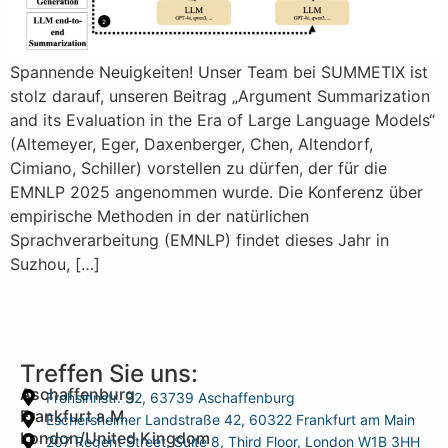
Spannende Neuigkeiten! Unser Team bei SUMMETIX ist
stolz darauf, unseren Beitrag „Argument Summarization
and its Evaluation in the Era of Large Language Models“
(Altemeyer, Eger, Daxenberger, Chen, Altendorf,
Cimiano, Schiller) vorstellen zu dürfen, der für die
EMNLP 2025 angenommen wurde. Die Konferenz über
empirische Methoden in der natürlichen
Sprachverarbeitung (EMNLP) findet dieses Jahr in
Suzhou, […]
Treffen Sie uns:
Aschaffenburg
Frohsinnstr. 32, 63739 Aschaffenburg
Frankfurt a.M.
Eschersheimer Landstraße 42, 60322 Frankfurt am Main
London/United Kingdom
207 Regent Street, Suite 8, Third Floor, London W1B 3HH