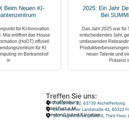
 Beim Neuen KI-
2025: Ein Jahr De
antenzentrum
Bei SUMM
npunkt für KI-Innovation
Das Jahr 2025 war fü
. Mai eröffnet das House
entscheidendes Jahr, g
formation (HoDT) offiziell
umfassenden Rebrandin
endungszentrum für KI
Produktverbesserungen,
mputing im Bertramshof
neuer Talente und ei
in
Präsenz 
Treffen Sie uns:
Aschaffenburg
Frohsinnstr. 32, 63739 Aschaffenburg
Frankfurt a.M.
Eschersheimer Landstraße 42, 60322 Fr
London/United Kingdom
207 Regent Street, Suite 8, Third Floo