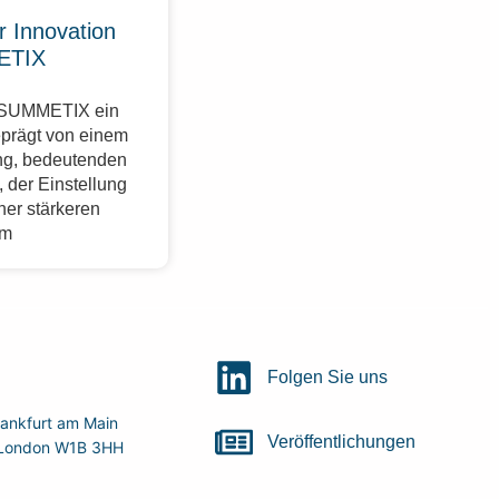
r Innovation
ETIX
r SUMMETIX ein
eprägt von einem
g, bedeutenden
 der Einstellung
ner stärkeren
im
Folgen Sie uns
ankfurt am Main
Veröffentlichungen
r, London W1B 3HH