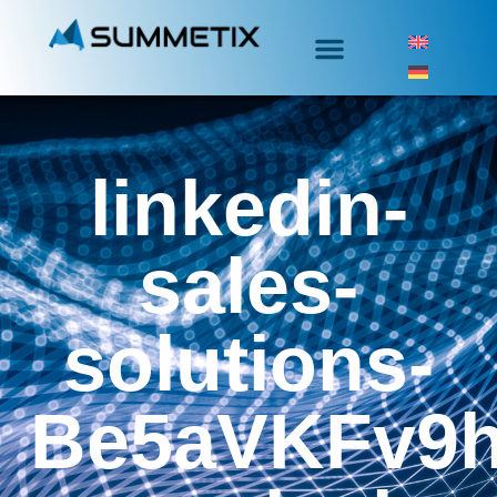
linkedin-
sales-
solutions-
Be5aVKFv9h