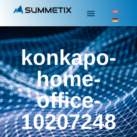
konkapo-
home-
office-
10207248