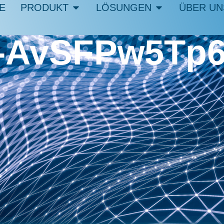
E
PRODUKT
LÖSUNGEN
ÜBER UN
n-AvSFPw5Tp6