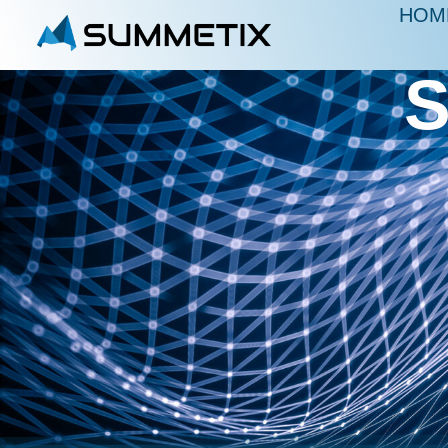
HOM
S