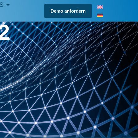
S
Demo anfordern
2