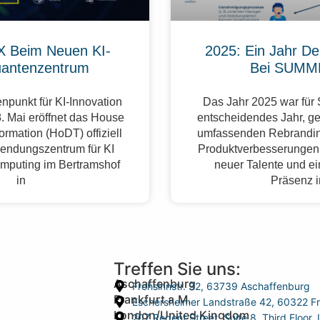
 Beim Neuen KI-
2025: Ein Jahr De
antenzentrum
Bei SUMM
npunkt für KI-Innovation
Das Jahr 2025 war fü
. Mai eröffnet das House
entscheidendes Jahr, g
formation (HoDT) offiziell
umfassenden Rebrandin
endungszentrum für KI
Produktverbesserungen,
mputing im Bertramshof
neuer Talente und ei
in
Präsenz 
Treffen Sie uns:
Aschaffenburg
Frohsinnstr. 32, 63739 Aschaffenburg
Frankfurt a.M.
Eschersheimer Landstraße 42, 60322 Fr
London/United Kingdom
207 Regent Street, Suite 8, Third Floo