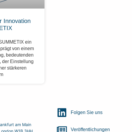
r Innovation
ETIX
r SUMMETIX ein
eprägt von einem
g, bedeutenden
 der Einstellung
ner stärkeren
im
Folgen Sie uns
ankfurt am Main
Veröffentlichungen
r, London W1B 3HH