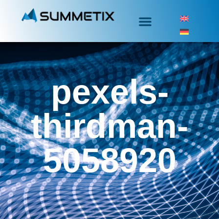
pexels-
thirdman-
5058920