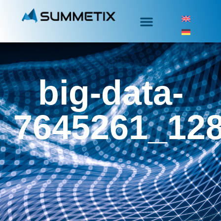
big-data-
7645261_12