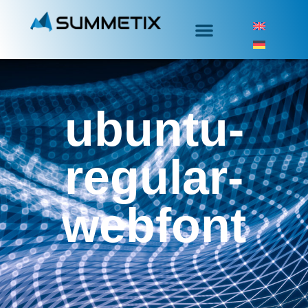
ubuntu-
regular-
webfont