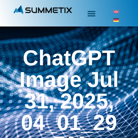
ChatGPT
Image Jul
31, 2025,
04_01_29