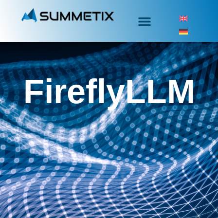
FireflyLLM