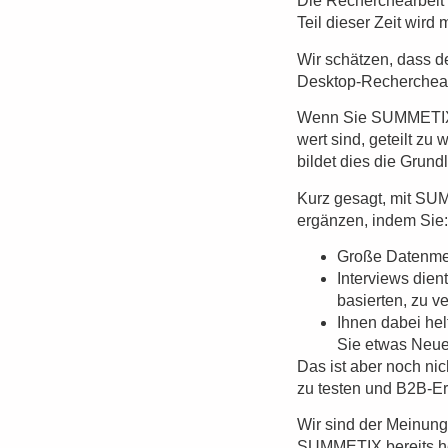
Die Recherchearbeit n
Teil dieser Zeit wird 
Wir schätzen, dass d
Desktop-Rechercheak
Wenn Sie SUMMETIX z
wert sind, geteilt z
bildet dies die Grund
Kurz gesagt, mit SU
ergänzen, indem Sie:
Große Datenmen
Interviews dien
basierten, zu v
Ihnen dabei he
Sie etwas Neue
Das ist aber noch ni
zu testen und B2B-Er
Wir sind der Meinun
SUMMETIX bereits he