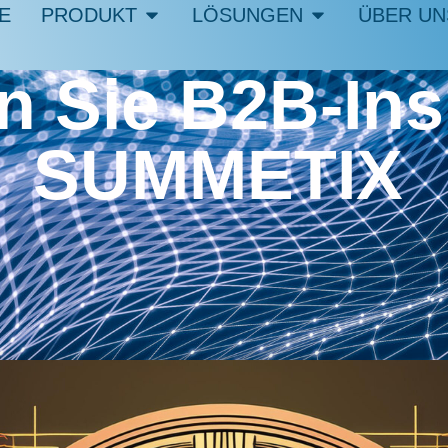
E
PRODUKT
LÖSUNGEN
ÜBER UN
 Sie B2B-Ins
SUMMETIX