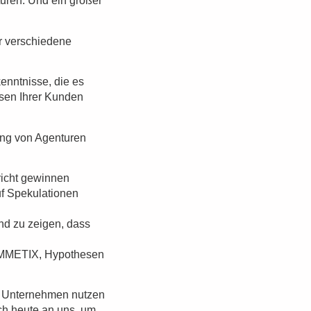
turen. Und ein großer
ür verschiedene
nntnisse, die es
ssen Ihrer Kunden
ng von Agenturen
richt gewinnen
uf Spekulationen
nd zu zeigen, dass
 SUMMETIX, Hypothesen
e Unternehmen nutzen
h heute an uns, um