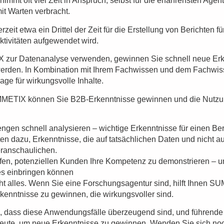
immt oft viel Zeit in Anspruch, selbst für die erfahrensten Agen
mit Warten verbracht.
erzeit etwa
ein Drittel
der Zeit für die Erstellung von Berichten f
tivitäten aufgewendet wird.
ur Datenanalyse verwenden, gewinnen Sie schnell neue Erke
u werden. In Kombination mit Ihrem Fachwissen und dem Fachwi
lage für wirkungsvolle Inhalte.
MMETIX können Sie B2B-Erkenntnisse gewinnen und die Nutzu
gen schnell analysieren – wichtige Erkenntnisse für einen Be
ten dazu, Erkenntnisse, die auf tatsächlichen Daten und nicht a
eranschaulichen.
lfen, potenziellen Kunden Ihre Kompetenz zu demonstrieren – u
s einbringen können
cht alles. Wenn Sie eine Forschungsagentur sind, hilft Ihnen
kenntnisse zu gewinnen, die wirkungsvoller sind.
g, dass diese Anwendungsfälle überzeugend sind, und führend
ute, um neue Erkenntnisse zu gewinnen. Wenden Sie sich noc