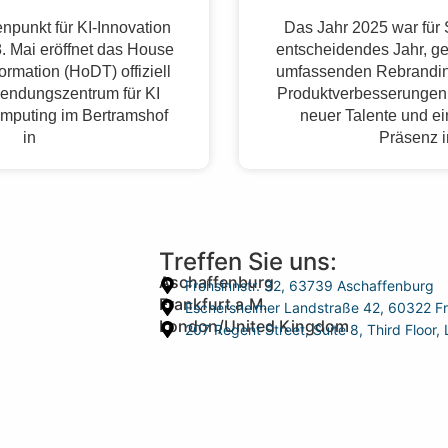
npunkt für KI-Innovation
Das Jahr 2025 war fü
. Mai eröffnet das House
entscheidendes Jahr, g
formation (HoDT) offiziell
umfassenden Rebrandin
endungszentrum für KI
Produktverbesserungen,
mputing im Bertramshof
neuer Talente und ei
in
Präsenz 
Treffen Sie uns:
Aschaffenburg
Frohsinnstr. 32, 63739 Aschaffenburg
Frankfurt a.M.
Eschersheimer Landstraße 42, 60322 Fr
London/United Kingdom
207 Regent Street, Suite 8, Third Floo