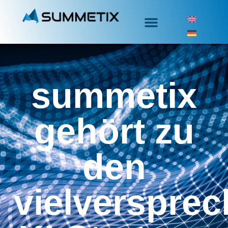
summetix
gehört zu
den
vielverspre